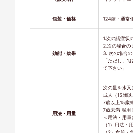
包装・価格
124錠・通常
1.次の諸症
2.次の場合
効能・効果
3. 次の場
「ただし、1
て下さい」
次の量を水又
成人（15歳以
7歳以上15歳
7歳未満 服
用法・用量
＜用法・用量
（1）用法・
（2）食前・