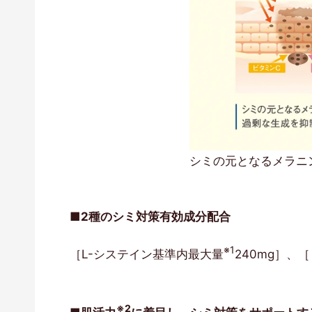
シミの元となるメラニ
■2種のシミ対策有効成分配合
※1
［L-システイン基準内最大量
240mg］、［
※2