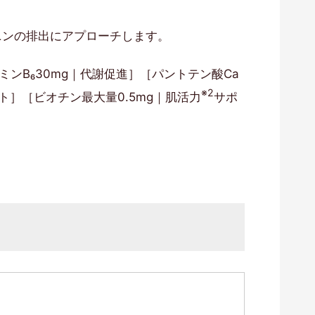
ニンの排出にアプローチします。
ミンB₆30mg｜代謝促進］［パントテン酸Ca
※2
ト］［ビオチン最大量0.5mg｜肌活力
サポ