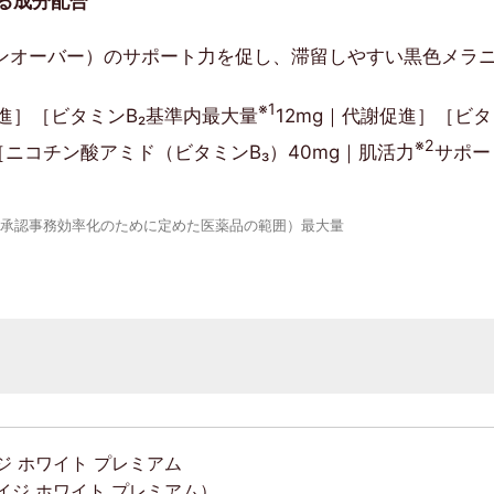
る成分配合
ンオーバー）のサポート力を促し、滞留しやすい黒色メラ
※1
促進］［ビタミンB₂基準内最大量
12mg｜代謝促進］［ビタ
※2
ニコチン酸アミド（ビタミンB₃）40mg｜肌活力
サポー
が承認事務効率化のために定めた医薬品の範囲）最大量
ジ ホワイト プレミアム
イジ ホワイト プレミアム）