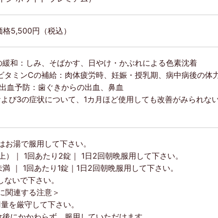
価格5,500円（税込）
状の緩和：しみ、そばかす、日やけ・かぶれによる色素沈着
のビタミンCの補給：肉体疲労時、妊娠・授乳期、病中病後の体
合の出血予防：歯ぐきからの出血、鼻血
および3の症状について、1カ月ほど使用しても改善がみられな
はお湯で服用して下さい。
上）｜ 1回あたり2錠｜ 1日2回朝晩服用して下さい。
未満 ｜ 1回あたり1錠｜1日2回朝晩服用して下さい。
用しないで下さい。
に関連する注意＞
用量を厳守して下さい。
食後にかかわらず、服用していただけます。