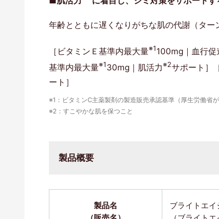
■肌活力
に着目し、シミ対策をサポートす
年齢とともに遅くなりがちな肌の代謝（ター
※1
［ビタミンＥ基準内最大量
100mg｜血行
※1
※2
基準内最大量
30mg｜肌活力
サポート］［
ート］
※1：ビタミンC主薬製剤の製造販売承認基準（厚生労働省
※2：すこやかな肌を保つこと
製品概要
製品名
ブライトエイ
（販売名）
（ブライトエ