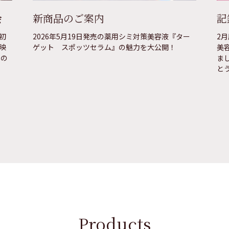
会
新商品のご案内
記
初
2026年5月19日発売の薬用シミ対策美容液『ター
2
映
ゲット スポッツセラム』の魅力を大公開！
美
ーの
ま
と
Products