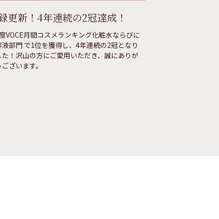
録更新！4年連続の2冠達成！
目もと・アイ
月度VOCE月間コスメランキング化粧水ならびに
昨年に引き続き、
容液部門 で1位を獲得し、4年連続の2冠となり
ザーがVOCE月
した！沢山の方にご愛用いただき、誠にありが
未体験の方はぜひ
うございます。