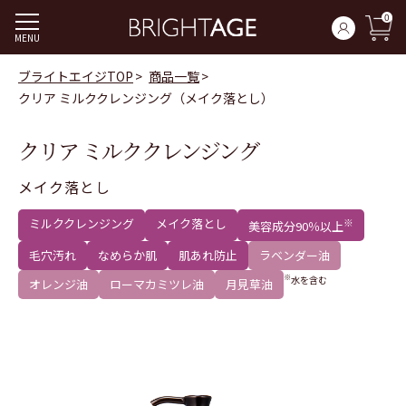
0
MENU
ブライトエイジTOP
商品一覧
クリア ミルククレンジング（メイク落とし）
クリア ミルククレンジング
メイク落とし
ミルククレンジング
メイク落とし
※
美容成分90％以上
毛穴汚れ
なめらか肌
肌あれ防止
ラベンダー油
※
水を含む
オレンジ油
ローマカミツレ油
月見草油